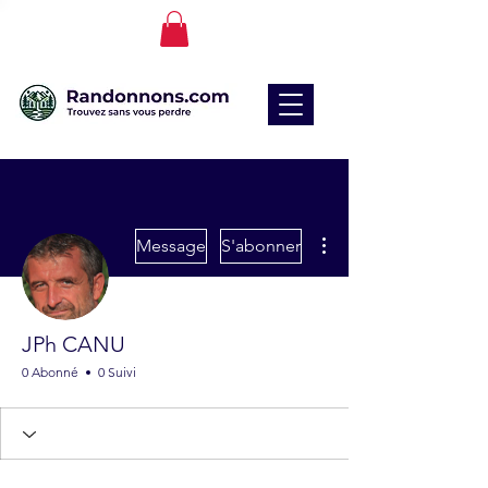
Plus d'actions
Message
S'abonner
JPh CANU
0 Abonné
0 Suivi