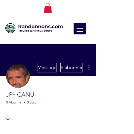
Plus d'actions
Message
S'abonner
JPh CANU
0 Abonné
0 Suivi