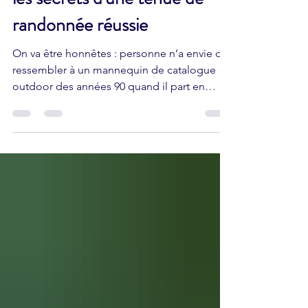
Fini la sueur et les ampoules :
les secrets d'une tenue de
randonnée réussie
On va être honnêtes : personne n’a envie de
ressembler à un mannequin de catalogue
outdoor des années 90 quand il part en
montagne. Mais il y a un truc encore pire
que d’avoir un look de randonneur du
dimanche : c’est de finir avec le dos glacé
par la sueur au premier col, ou de découvrir
qu’un pantalon en jean, quand c’est mouillé,
ça pèse 4 kilos et ça irrite les cuisses
jusqu'au sang. Si vous voulez vraiment kiffer
votre sortie et profiter des panoramas
partagés sur Randon