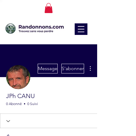
Plus d'actions
Message
S'abonner
JPh CANU
0 Abonné
0 Suivi