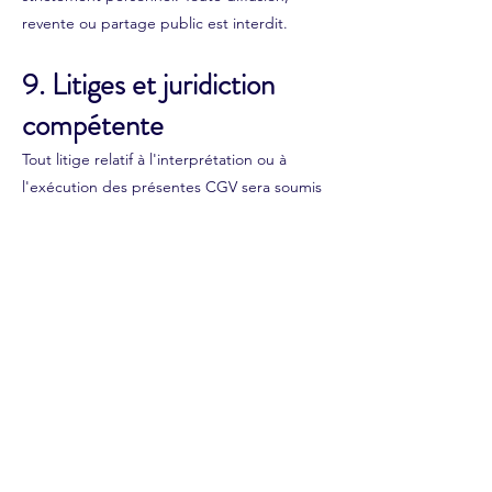
revente ou partage public est interdit.
9. Litiges et juridiction
compétente
Tout litige relatif à l'interprétation ou à
l'exécution des présentes CGV sera soumis
à la compétence exclusive des tribunaux du
ressort du tribunal de commerce de Pointe-
à-Pitre.
L'utilisateur accepte cette clause de
juridiction de façon pleine et entière.
10. Preuve et archivage
Les données enregistrées dans le système
informatique de l’Éditeur ou de ses
prestataires constituent des preuves