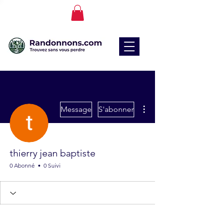
Plus d'actions
Message
S'abonner
thierry jean baptiste
0 Abonné
0 Suivi