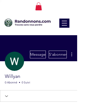
Plus d'actions
Message
S'abonner
Willyan
0 Abonné
0 Suivi