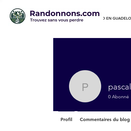
RANDO EN GUADELO
pasca
pascalepi
0
Abonné
Profil
Commentaires du blog