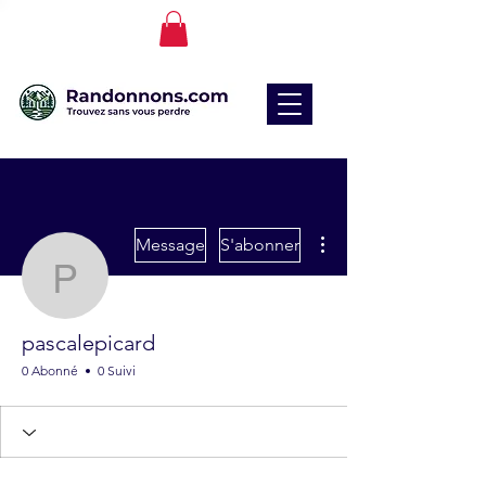
Plus d'actions
Message
S'abonner
pascalepicard
pascalepicard
0 Abonné
0 Suivi