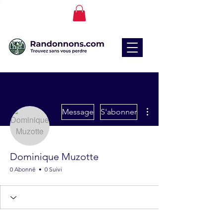
Plus d'actions
Message
S'abonner
Dominique Muzotte
0 Abonné
0 Suivi