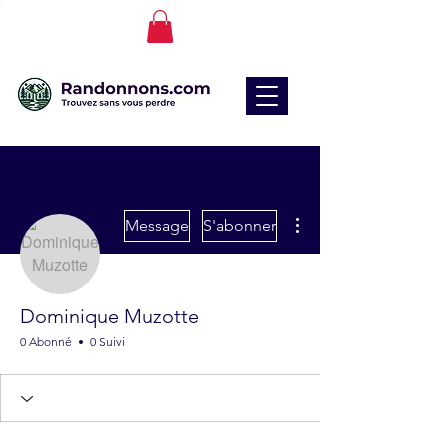
Plus d'actions
Message
S'abonner
Dominique Muzotte
0 Abonné
0 Suivi