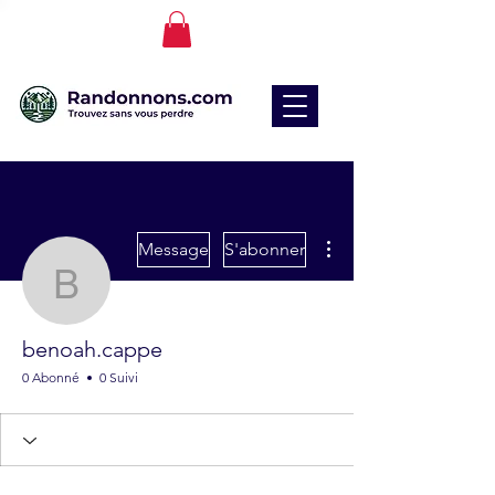
Plus d'actions
Message
S'abonner
benoah.cappe
benoah.cappe
0 Abonné
0 Suivi