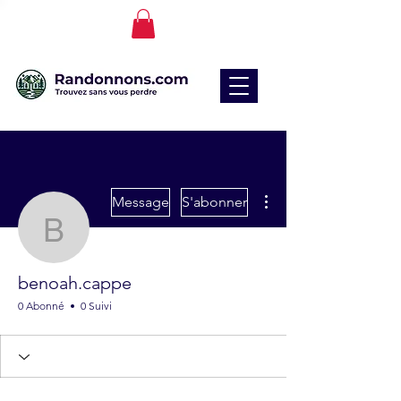
Plus d'actions
Message
S'abonner
benoah.cappe
benoah.cappe
0 Abonné
0 Suivi