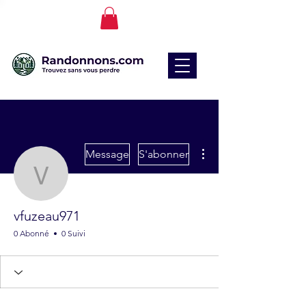
Plus d'actions
Message
S'abonner
vfuzeau971
vfuzeau971
0 Abonné
0 Suivi