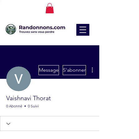
Plus d'actions
Message
S'abonner
Vaishnavi Thorat
0 Abonné
0 Suivi