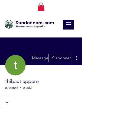
Plus d'actions
Message
S'abonner
thibaut appere
0 Abonné
0 Suivi