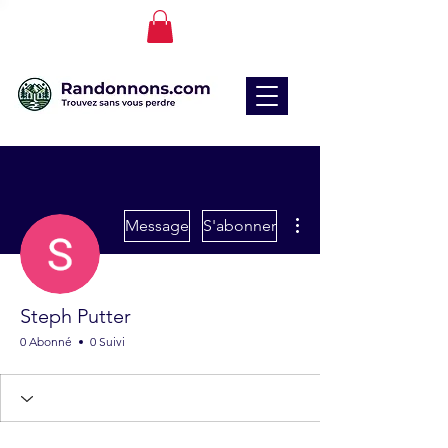
Plus d'actions
Message
S'abonner
Steph Putter
0 Abonné
0 Suivi