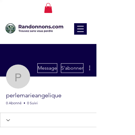
Plus d'actions
Message
S'abonner
perlemarieangelique
perlemarieangelique
0 Abonné
0 Suivi