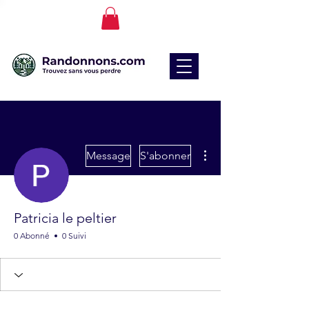
Plus d'actions
Message
S'abonner
Patricia le peltier
0 Abonné
0 Suivi