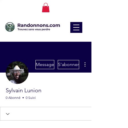
Plus d'actions
Message
S'abonner
Sylvain Lunion
0 Abonné
0 Suivi