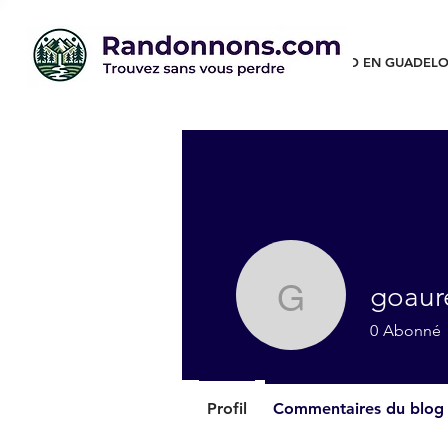
RANDO EN GUADELO
goaur
goaurelie
0
Abonné
Profil
Commentaires du blog