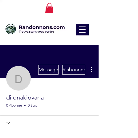
Plus d'actions
Message
S'abonner
dilonakiovana
dilonakiovana
0 Abonné
0 Suivi