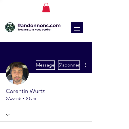
Plus d'actions
Message
S'abonner
Corentin Wurtz
0 Abonné
0 Suivi