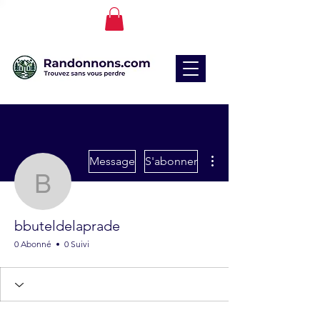
Plus d'actions
Message
S'abonner
bbuteldelaprade
bbuteldelaprade
0 Abonné
0 Suivi