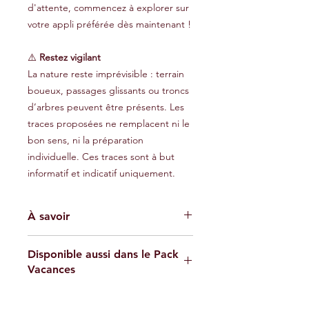
d'attente, commencez à explorer sur
votre appli préférée dès maintenant !
⚠️
Restez vigilant
La nature reste imprévisible : terrain
boueux, passages glissants ou troncs
d’arbres peuvent être présents. Les
traces proposées ne remplacent ni le
bon sens, ni la préparation
individuelle. Ces traces sont à but
informatif et indicatif uniquement.
À savoir
Les traces GPX fournies sont à titre
Disponible aussi dans le Pack
indicatif et ne garantissent pas
Vacances
l'absence de risques. Chaque
utilisateur est responsable de sa
Retrouvez ici le Pack Vacances
propre sécurité et doit évaluer les