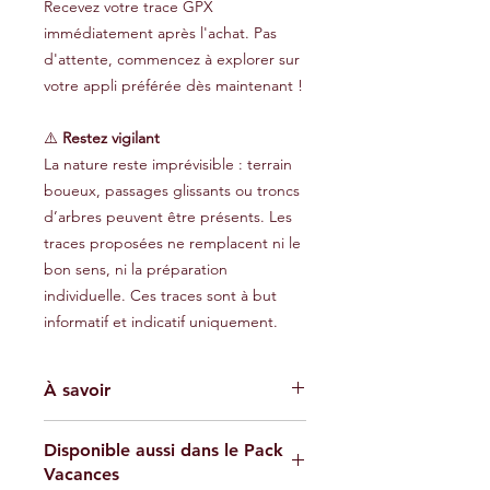
Recevez votre trace GPX
immédiatement après l'achat. Pas
d'attente, commencez à explorer sur
votre appli préférée dès maintenant !
⚠️
Restez vigilant
La nature reste imprévisible : terrain
boueux, passages glissants ou troncs
d’arbres peuvent être présents. Les
traces proposées ne remplacent ni le
bon sens, ni la préparation
individuelle. Ces traces sont à but
informatif et indicatif uniquement.
À savoir
Les traces GPX fournies sont à titre
Disponible aussi dans le Pack
indicatif et ne garantissent pas
Vacances
l'absence de risques. Chaque