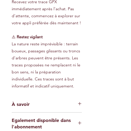
Recevez votre trace GPX
immédiatement après l'achat. Pas
d'attente, commencez à explorer sur
votre appli préférée dès maintenant !
⚠️
Restez vigilant
La nature reste imprévisible : terrain
boueux, passages glissants ou troncs
d'arbres peuvent être présents. Les
traces proposées ne remplacent ni le
bon sens, ni la préparation
individuelle. Ces traces sont à but
informatif et indicatif uniquement.
À savoir
Les traces GPX fournies sont à titre
Egalement disponible dans
indicatif et ne garantissent pas
l'abonnement
l'absence de risques. Chaque