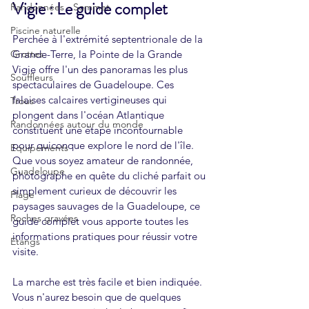
Vigie : Le guide complet
Randonnées - Sommet
Piscine naturelle
Perchée à l'extrémité septentrionale de la 
Grottes
Grande-Terre, la Pointe de la Grande 
Vigie offre l'un des panoramas les plus 
Souffleurs
spectaculaires de Guadeloupe. Ces 
falaises calcaires vertigineuses qui 
Trous
plongent dans l'océan Atlantique 
Randonnées autour du monde
constituent une étape incontournable 
pour quiconque explore le nord de l'île. 
Equipements
Que vous soyez amateur de randonnée, 
Guadeloupe
photographe en quête du cliché parfait ou 
simplement curieux de découvrir les 
Plage
paysages sauvages de la Guadeloupe, ce 
Roches gravées
guide complet vous apporte toutes les 
informations pratiques pour réussir votre 
Etangs
visite.
La marche est très facile et bien indiquée. 
Vous n'aurez besoin que de quelques 