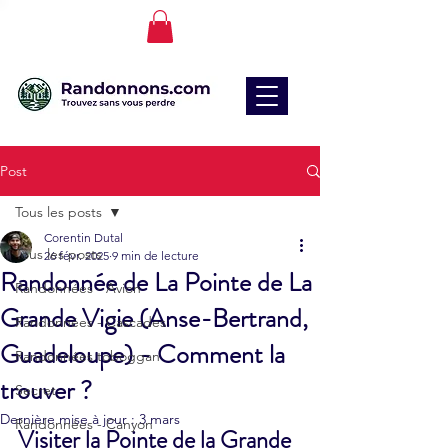
Post
Tous les posts
Corentin Dutal
Tous les posts
26 févr. 2025
9 min de lecture
Randonnée de La Pointe de La
Randonnées - Avion
Grande Vigie (Anse-Bertrand,
Randonnées - Cascades
Guadeloupe) - Comment la
Randonnées toboggan
trouver ?
Secret
Dernière mise à jour :
3 mars
Randonnées - Canyon
Visiter la Pointe de la Grande 