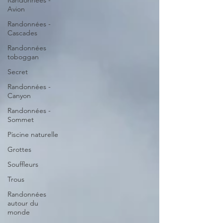
Randonnées -
Avion
Randonnées -
Cascades
Randonnées
toboggan
Secret
Randonnées -
Canyon
Randonnées -
Sommet
Piscine naturelle
Grottes
Souffleurs
Trous
Randonnées
autour du
monde