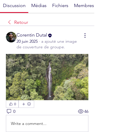
Discussion
Médias
Fichiers
Membres
Retour
Corentin Dutal
20 juin 2025
·
a ajouté une image
de couverture de groupe.
0
0
46
Write a comment...