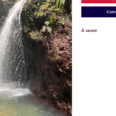
Comm
À savoir
Les traces GPX fournie
garantissent pas l'a
utilisateur est respo
évaluer les condition
capacités physiques 
randonnée. Nous décl
d'accident, blessur
Images et vidéos non