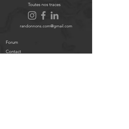
Toutes nos traces
dommage matériel.
Images et vidéos non contractuelles.
randonnons.com@gmail.com
Forum
Contact
À propos
Politique de Réservation
Politique de Confidentialité
Mentions légales
Blog
CGU
Aide