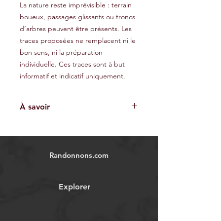
La nature reste imprévisible : terrain
boueux, passages glissants ou troncs
d’arbres peuvent être présents. Les
traces proposées ne remplacent ni le
bon sens, ni la préparation
individuelle. Ces traces sont à but
informatif et indicatif uniquement.
À savoir
Les traces GPX fournies sont à titre
indicatif et ne garantissent pas
l'absence de risques. Chaque
Randonnons.com
utilisateur est responsable de sa
propre sécurité et doit évaluer les
conditions environnementales et ses
Explorer
capacités physiques avant
d'entreprendre une randonnée.
Nous déclinons toute responsabilité
en cas d'accident, blessure ou