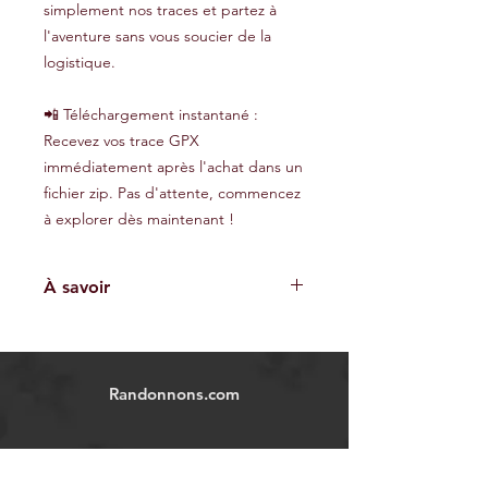
simplement nos traces et partez à
l'aventure sans vous soucier de la
logistique.
📲 Téléchargement instantané :
Recevez vos trace GPX
immédiatement après l'achat dans un
fichier zip. Pas d'attente, commencez
à explorer dès maintenant !
À savoir
Les traces GPX fournies sont à titre
indicatif et ne garantissent pas
l'absence de risques. Chaque
Randonnons.com
utilisateur est responsable de sa
propre sécurité et doit évaluer les
conditions environnementales et ses
Explorer
capacités physiques avant