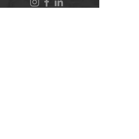
randonnons.com@gmail.com
Forum
Contact
À propos
Politique de Réservation
Politique de Confidentialité
Mentions légales
Blog
CGU
Aide
CGV