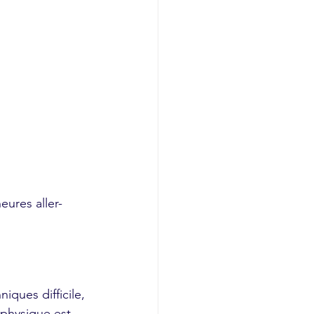
eures aller-
ques difficile, 
 physique est 