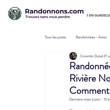
RANDO EN GUADELO
Tous les posts
Randonnées - Avion
Corentin Dutal
27 a
Randonnées - Canyon
Randon
Randonnée 
Rivière No
Randonnées autour du monde
Comment l
Dernière mise à jour :
10 a