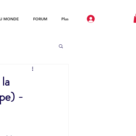
DU MONDE
FORUM
Plus
Trous
la
pe) -
Etangs