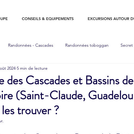
UPE
CONSEILS & EQUIPEMENTS
EXCURSIONS AUTOUR 
Randonnées - Cascades
Randonnées toboggan
Secret
oût 2024
5 min de lecture
nées - Sommet
Piscine naturelle
Grottes
Souffleurs
des Cascades et Bassins de 
ire (Saint-Claude, Guadelou
Equipements
Guadeloupe
Plage
Roches gravées
es trouver ?
vr.