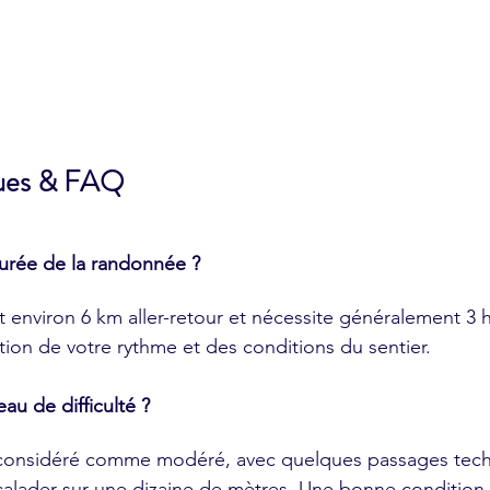
ques & FAQ
durée de la randonnée ?
t environ 6 km aller-retour et nécessite généralement 3 h
tion de votre rythme et des conditions du sentier.​
eau de difficulté ?
 considéré comme modéré, avec quelques passages techni
scalader sur une dizaine de mètres. Une bonne condition