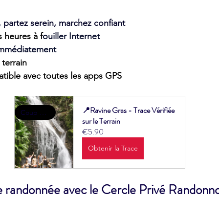
partez serein, marchez confiant
 heures à f
ouiller Internet
 immédiatement
 terrain
tible avec toutes les apps GPS
📍Ravine Gras - Trace Vérifiée 
Coup de Coeur
sur le Terrain
€5.90
Obtenir la Trace
e randonnée avec le Cercle Privé Randonn