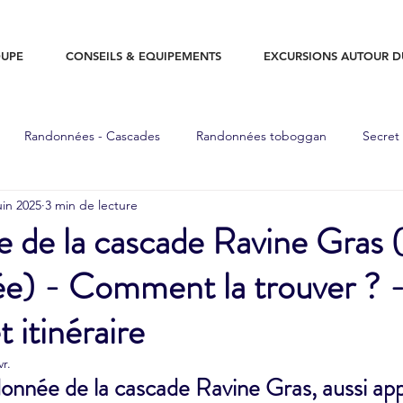
UPE
CONSEILS & EQUIPEMENTS
EXCURSIONS AUTOUR 
Randonnées - Cascades
Randonnées toboggan
Secret
uin 2025
3 min de lecture
nées - Sommet
Piscine naturelle
Grottes
Souffleurs
de la cascade Ravine Gras (
ée) - Comment la trouver ? 
Equipements
Guadeloupe
Plage
Roches gravées
 itinéraire
vr.
donnée de la cascade Ravine Gras, aussi app