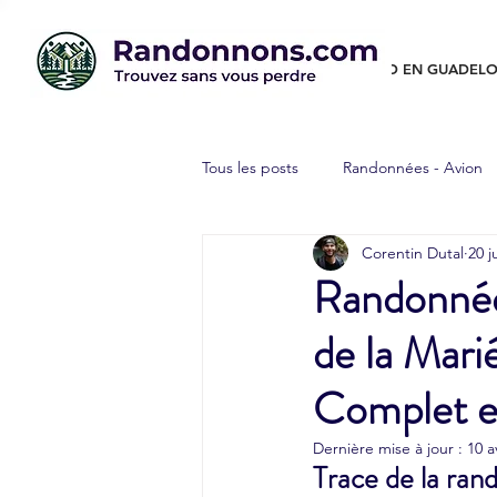
RANDO EN GUADELO
Tous les posts
Randonnées - Avion
Corentin Dutal
20 j
Randonnées - Canyon
Randon
Randonnée 
de la Mari
Randonnées autour du monde
Complet et
Dernière mise à jour :
10 a
Trace de la ran