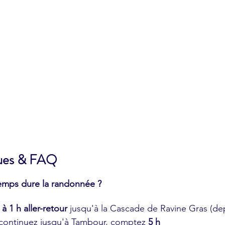
ques & FAQ
mps dure la randonnée ?
à 1 h aller-retour
 jusqu'à la Cascade de Ravine Gras (dep
 continuez jusqu'à Tambour, comptez 
5 h