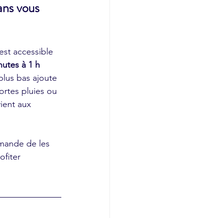
ans vous 
est accessible 
nutes à 1 h
 plus bas ajoute 
ortes pluies ou 
ient aux 
mande de les 
ofiter 