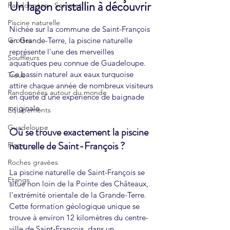
Un lagon cristallin à découvrir
Randonnées - Sommet
Piscine naturelle
Nichée sur la commune de Saint-François 
Grottes
en Grande-Terre, la piscine naturelle 
représente l'une des merveilles 
Souffleurs
aquatiques peu connue de Guadeloupe. 
Ce bassin naturel aux eaux turquoise 
Trous
attire chaque année de nombreux visiteurs 
Randonnées autour du monde
en quête d'une expérience de baignade 
originale.
Equipements
Guadeloupe
Où se trouve exactement la piscine 
naturelle de Saint-François ?
Plage
Roches gravées
La piscine naturelle de Saint-François se 
Etangs
situe non loin de la Pointe des Châteaux, 
l'extrémité orientale de la Grande-Terre. 
Cette formation géologique unique se 
trouve à environ 12 kilomètres du centre-
ville de Saint-François, dans un 