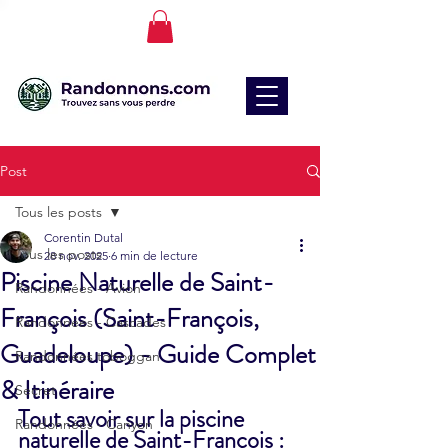
Post
Tous les posts
Corentin Dutal
Tous les posts
28 nov. 2025
6 min de lecture
Piscine Naturelle de Saint-
Randonnées - Avion
François (Saint-François,
Randonnées - Cascades
Guadeloupe) - Guide Complet
Randonnées toboggan
& Itinéraire
Secret
Tout savoir sur la piscine 
Randonnées - Canyon
naturelle de Saint-François : 