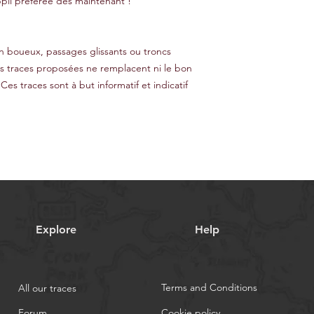
pli préférée dès maintenant !
ain boueux, passages glissants ou troncs
es traces proposées ne remplacent ni le bon
 Ces traces sont à but informatif et indicatif
Explore
Help
Terms and Conditions
All our traces
Forum
Cookie policy