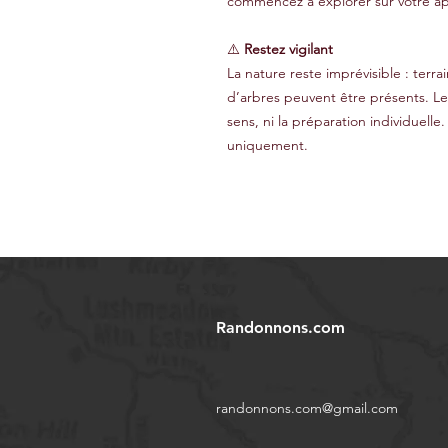
commencez à explorer sur votre ap
⚠️
Restez vigilant
La nature reste imprévisible : terr
d’arbres peuvent être présents. L
sens, ni la préparation individuelle.
uniquement.
Randonnons.com
randonnons.com@gmail.com