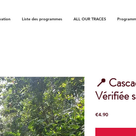
vation
Liste des programmes
ALL OUR TRACES
Programme
📍 Cascad
Vérifiée s
Price
€4.90