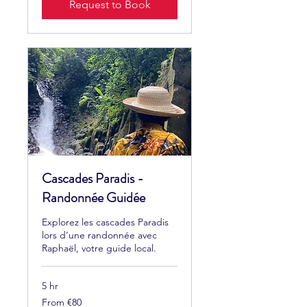
Request to Book
Cascades Paradis -
Randonnée Guidée
Explorez les cascades Paradis
lors d’une randonnée avec
Raphaël, votre guide local.
5 hr
From
From €80
80