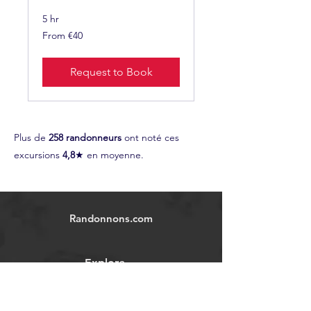
5 hr
From
From €40
40
euros
Request to Book
Plus de
258 randonneurs
ont noté ces
excursions
4,8
★ en moyenne.
Randonnons.com
Explore