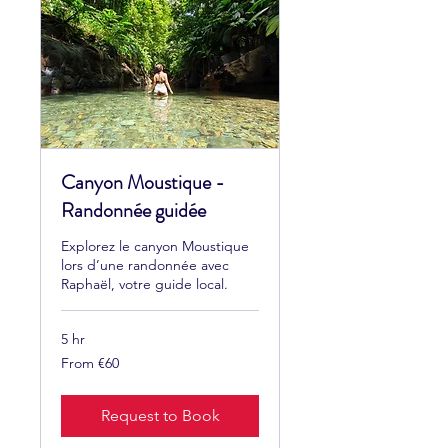
Canyon Moustique -
Randonnée guidée
Explorez le canyon Moustique
lors d’une randonnée avec
Raphaël, votre guide local.
5 hr
From
From €60
60
euros
Request to Book