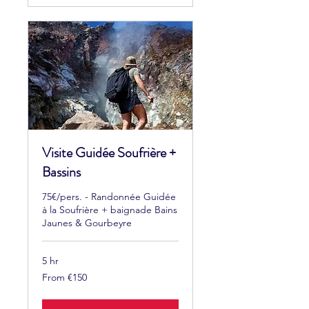
Visite Guidée Soufrière +
Bassins
75€/pers. - Randonnée Guidée
à la Soufrière + baignade Bains
Jaunes & Gourbeyre
5 hr
From
From €150
150
euros