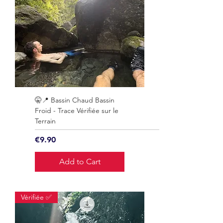
🤫📍 Bassin Chaud Bassin
Froid - Trace Vérifiée sur le
Terrain
Price
€9.90
Add to Cart
Vérifiée ✅