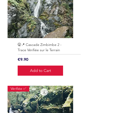
🤫📍 Cascade Zimbimbe 2 -
Trace Vérifiée sur le Terrain
Price
€9.90
Add to Cart
Vérifiée ✅