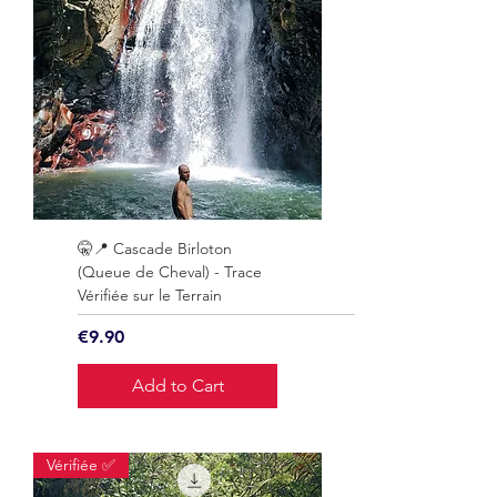
🤫📍 Cascade Birloton
(Queue de Cheval) - Trace
Vérifiée sur le Terrain
Price
€9.90
Add to Cart
Vérifiée ✅