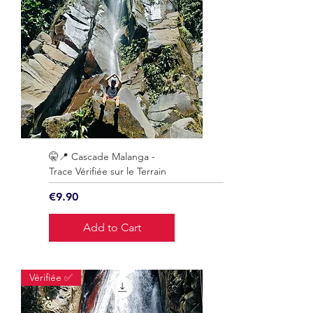
🤫📍 Cascade Malanga -
Trace Vérifiée sur le Terrain
Price
€9.90
Add to Cart
Vérifiée ✅