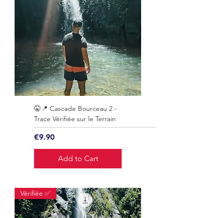
🤫📍 Cascade Bourceau 2 -
Trace Vérifiée sur le Terrain
Price
€9.90
Add to Cart
Vérifiée ✅