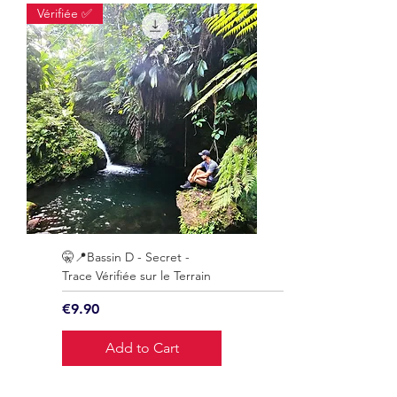
Vérifiée ✅
🤫📍Bassin D - Secret -
Trace Vérifiée sur le Terrain
Price
€9.90
Add to Cart