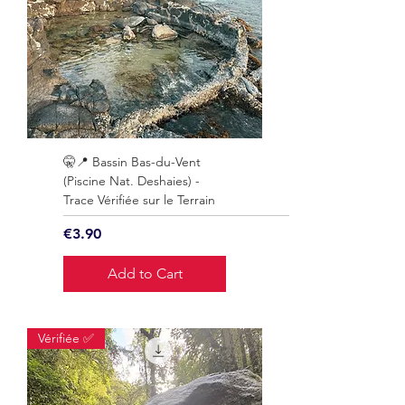
🤫📍 Bassin Bas-du-Vent
(Piscine Nat. Deshaies) -
Trace Vérifiée sur le Terrain
Price
€3.90
Add to Cart
Vérifiée ✅