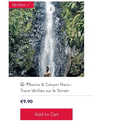
Vérifiée ✅
🤫📍Ravine & Canyon Naca -
Trace Vérifiée sur le Terrain
Price
€9.90
Add to Cart