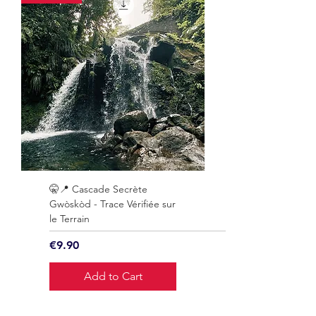
🤫📍 Cascade Secrète
Gwòskòd - Trace Vérifiée sur
le Terrain
Price
€9.90
Add to Cart