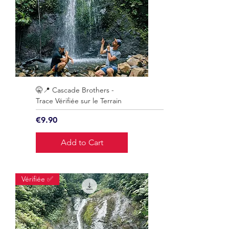
🤫📍 Cascade Brothers -
Trace Vérifiée sur le Terrain
Price
€9.90
Add to Cart
Vérifiée ✅