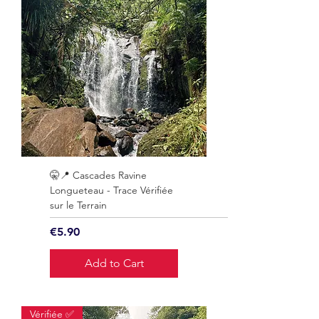
🤫📍 Cascades Ravine
Longueteau - Trace Vérifiée
sur le Terrain
Price
€5.90
Add to Cart
Vérifiée ✅