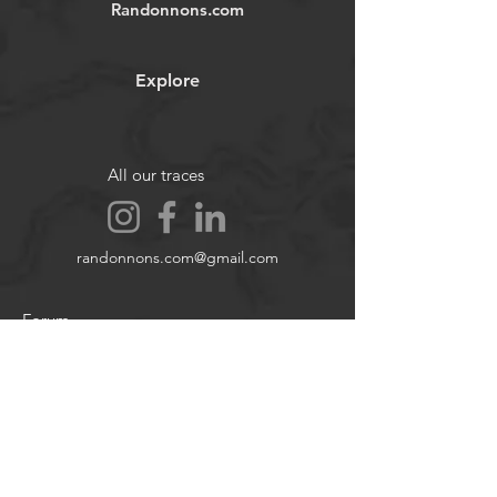
dommage matériel. Images et vidéos
Randonnons.com
non contractuelles.
Explore
All our traces
randonnons.com@gmail.com
Forum
Contact
About
Legal notices
Cookie policy