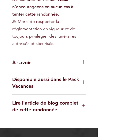
n'encourageons en aucun cas à
tenter cette randonnée.
🙏 Merci de respecter la
réglementation en vigueur et de
toujours privilégier des itinéraires
autorisés et sécurisés.
À savoir
Les traces GPX fournies sont à titre
Disponible aussi dans le Pack
indicatif et ne garantissent pas
Vacances
l'absence de risques. Chaque
utilisateur est responsable de sa
Retrouvez ici le Pack Vacances
propre sécurité et doit évaluer les
Lire l'article de blog complet
Randonnons
conditions environnementales et ses
de cette randonnée
capacités physiques avant
d'entreprendre une randonnée.
https://www.randonnons.com/post/ra
Nous déclinons toute responsabilité
ndonn%C3%A9e-saut-d-eau-du-
en cas d'accident, blessure ou
matouba-saint-claude-guadeloupe