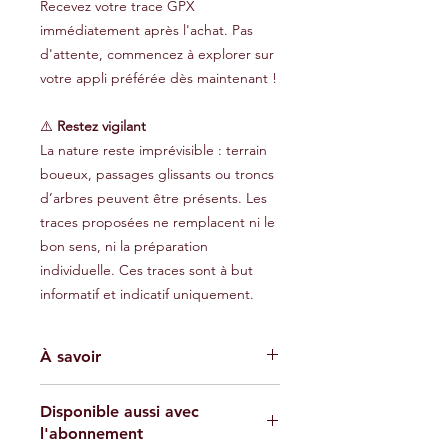
Recevez votre trace GPX
immédiatement après l'achat. Pas
d'attente, commencez à explorer sur
votre appli préférée dès maintenant !
⚠️
Restez vigilant
La nature reste imprévisible : terrain
boueux, passages glissants ou troncs
d’arbres peuvent être présents. Les
traces proposées ne remplacent ni le
bon sens, ni la préparation
individuelle. Ces traces sont à but
informatif et indicatif uniquement.
À savoir
Les traces GPX fournies sont à titre
Disponible aussi avec
indicatif et ne garantissent pas
l'abonnement
l'absence de risques. Chaque