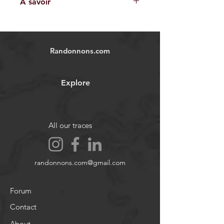
À savoir
Les traces GPX fournies sont à titre
indicatif et ne garantissent pas
l'absence de risques. Chaque
Randonnons.com
utilisateur est responsable de sa
propre sécurité et doit évaluer les
conditions environnementales et ses
Explore
capacités physiques avant
d'entreprendre une randonnée.
Nous déclinons toute responsabilité
en cas d'accident, blessure ou
All our traces
dommage matériel.
Images et vidéos non contractuelles.
randonnons.com@gmail.com
Forum
Contact
About