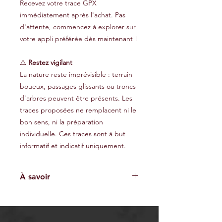
Recevez votre trace GPX
immédiatement après l'achat. Pas
d'attente, commencez à explorer sur
votre appli préférée dès maintenant !
⚠️
Restez vigilant
La nature reste imprévisible : terrain
boueux, passages glissants ou troncs
d’arbres peuvent être présents. Les
traces proposées ne remplacent ni le
bon sens, ni la préparation
individuelle. Ces traces sont à but
informatif et indicatif uniquement.
À savoir
Les traces GPX fournies sont à titre
indicatif et ne garantissent pas
l'absence de risques. Chaque