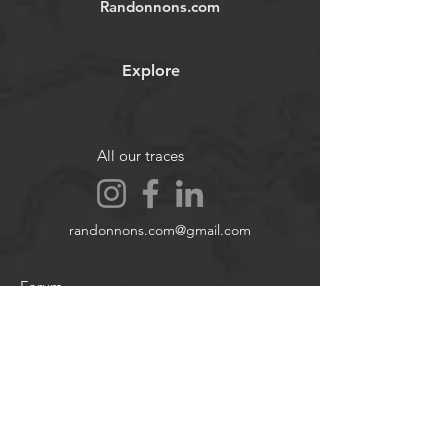
Randonnons.com
utilisateur est responsable de sa
propre sécurité et doit évaluer les
conditions environnementales et ses
Explore
capacités physiques avant
d'entreprendre une randonnée.
Nous déclinons toute responsabilité
en cas d'accident, blessure ou
All our traces
dommage matériel.
Images et vidéos non contractuelles.
randonnons.com@gmail.com
Forum
Contact
About
Legal notices
Cookie policy