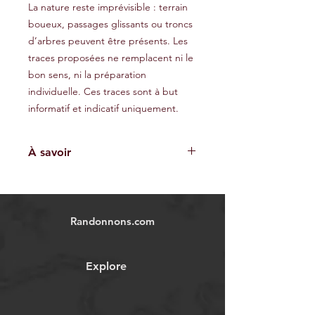
La nature reste imprévisible : terrain
boueux, passages glissants ou troncs
d’arbres peuvent être présents. Les
traces proposées ne remplacent ni le
bon sens, ni la préparation
individuelle. Ces traces sont à but
informatif et indicatif uniquement.
À savoir
Les traces GPX fournies sont à titre
indicatif et ne garantissent pas
l'absence de risques. Chaque
Randonnons.com
utilisateur est responsable de sa
propre sécurité et doit évaluer les
conditions environnementales et ses
Explore
capacités physiques avant
d'entreprendre une randonnée.
Nous déclinons toute responsabilité
en cas d'accident, blessure ou