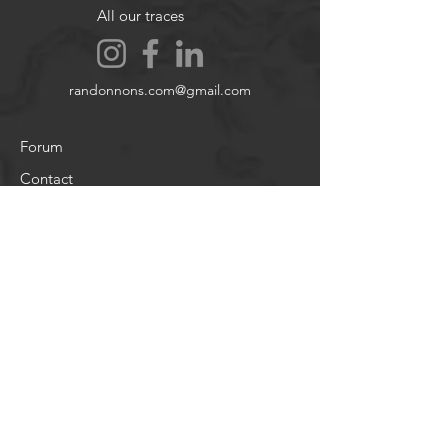
All our traces
dommage matériel.
Images et vidéos non contractuelles.
randonnons.com@gmail.com
Forum
Contact
About
Legal notices
Cookie policy
Legal notices
About
Legal notices
Help