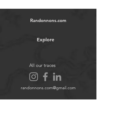
Les traces GPX fournies sont à titre
indicatif et ne garantissent pas
l'absence de risques. Chaque
Randonnons.com
utilisateur est responsable de sa
propre sécurité et doit évaluer les
conditions environnementales et ses
Explore
capacités physiques avant
d'entreprendre une randonnée.
Nous déclinons toute responsabilité
en cas d'accident, blessure ou
All our traces
dommage matériel.
Images et vidéos non contractuelles.
randonnons.com@gmail.com
Forum
Contact
About
Legal notices