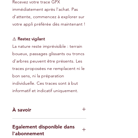
Recevez votre trace GPX
immédiatement après l'achat. Pas
d'attente, commencez à explorer sur
votre appli préférée dès maintenant !
⚠️
Restez vigilant
La nature reste imprévisible : terrain
boueux, passages glissants ou troncs
d'arbres peuvent être présents. Les
traces proposées ne remplacent ni le
bon sens, ni la préparation
individuelle. Ces traces sont à but
informatif et indicatif uniquement.
À savoir
Les traces GPX fournies sont à titre
Egalement disponible dans
indicatif et ne garantissent pas
l'abonnement
l'absence de risques. Chaque