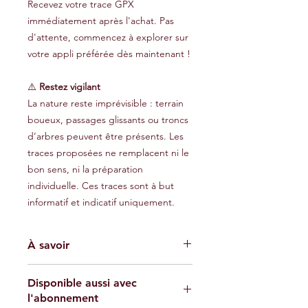
Recevez votre trace GPX
immédiatement après l'achat. Pas
d'attente, commencez à explorer sur
votre appli préférée dès maintenant !
⚠️
Restez vigilant
La nature reste imprévisible : terrain
boueux, passages glissants ou troncs
d’arbres peuvent être présents. Les
traces proposées ne remplacent ni le
bon sens, ni la préparation
individuelle. Ces traces sont à but
informatif et indicatif uniquement.
À savoir
Les traces GPX fournies sont à titre
Disponible aussi avec
indicatif et ne garantissent pas
l'abonnement
l'absence de risques. Chaque