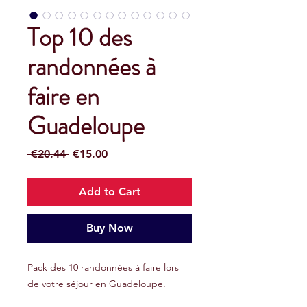
Top 10 des
randonnées à
faire en
Guadeloupe
Regular
Sale
 €20.44 
€15.00
Price
Price
Add to Cart
Buy Now
Pack des 10 randonnées à faire lors
de votre séjour en Guadeloupe.