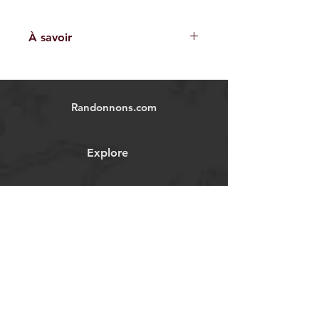
À savoir
Les traces GPX fournies sont à titre
indicatif et ne garantissent pas
l'absence de risques. Chaque
Randonnons.com
utilisateur est responsable de sa
propre sécurité et doit évaluer les
conditions environnementales et ses
Explore
capacités physiques avant
d'entreprendre une randonnée.
Nous déclinons toute responsabilité
en cas d'accident, blessure ou
All our traces
dommage matériel.
Images et vidéos non contractuelles.
randonnons.com@gmail.com
Forum