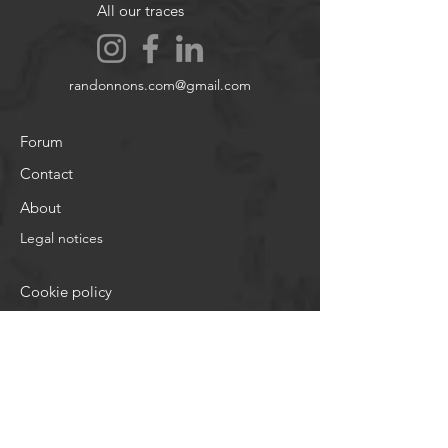
All our traces
randonnons.com@gmail.com
Forum
Contact
About
Legal notices
Cookie policy
Legal notices
About
Legal notices
Help