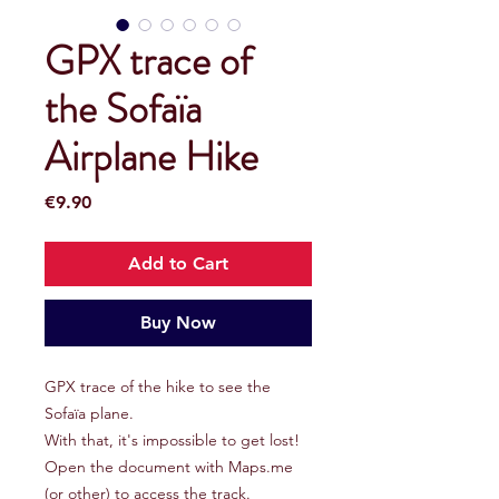
GPX trace of
the Sofaïa
Airplane Hike
Price
€9.90
Add to Cart
Buy Now
GPX trace of the hike to see the
Sofaïa plane.
With that, it's impossible to get lost!
Open the document with Maps.me
(or other) to access the track.